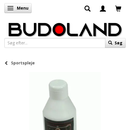
Menu
Skifte navigation
Søg
Sportspleje