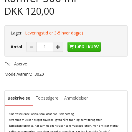
DKK 120,00
Lager:
Leveringstid er 3-5 hver dag(e)
Antal
LÆG I KURV
Fra:
Aserve
Model/varenr.:
3020
Beskrivelse
Topsælgere
Anmeldelser
Smertestillende lotion, som løsner op i spændte og
stramme muskler. Meget anvendelig ved hård træning, samt før og efter
kamp/konkurrence. Har samme egenskaber som massage lotion, men er tilsat methyl
salicylat og menthol, som giver en god varmeeffekt. Har den klassiske ”kamfer”