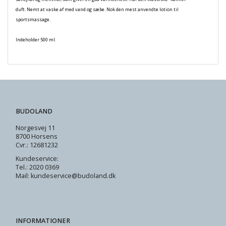
duft. Nemt at vaske af med vand og sæbe. Nok den mest anvendte lotion til
sportsmassage.
Indeholder 500 ml.
BUDOLAND
Norgesvej 11
8700 Horsens
Cvr.: 12681232
Kundeservice:
Tel.: 2020 0369
Mail: kundeservice@budoland.dk
INFORMATIONER