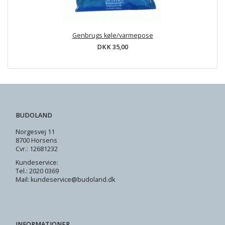
Genbrugs køle/varmepose
DKK 35,00
BUDOLAND
Norgesvej 11
8700 Horsens
Cvr.: 12681232
Kundeservice:
Tel.: 2020 0369
Mail: kundeservice@budoland.dk
INFORMATIONER