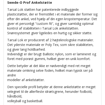
Swede-O Prof Ankelstøtte
Tarsal Lok støtten har patenterede indbyggede
plasticstøtter, der er fremstillet i et materiale der former sig
efter din ankel, ved hjælp af din egen kropstemperatur. Det
giver et personligt ”custom fit”, og giver samtidig optimal
kontrol af stabiliteten i Tarsal Lok ankelstøtten.
Snøresystemet giver ligeledes en hurtig og sikker støtte.
Tarsal Lok er produceret af 2 højteknologiske materialer.
Det yderste materiale er Poly Tex, som sikre stabiliteten,
og giver lang holdbarhed.
Indvendigt er der brugt Ballistic nylon, som er lamineret og
foret med porøst gummi, hvilket giver en unik komfort.
Dette betyder at det ikke er nødvendigt med ret meget
materiale omkring selve foden, hvilket man typisk ser på
andre
modeller af ankelstøtter.
Den specielle profil betyder at denne ankelstøtte er meget
velegnet til de allerfleste idrætsgrene, herunder fodbold,
håndbold,
volleyball og basketball.