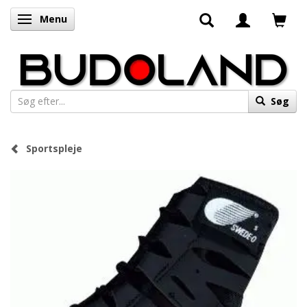
Menu
Skifte navigation
Søg
Sportspleje