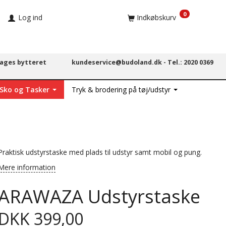
0
Log ind
Indkøbskurv
dages bytteret
kundeservice@budoland.dk -
Tel.: 2020 0369
 Sko og Tasker
Tryk & brodering på tøj/udstyr
Praktisk udstyrstaske med plads til udstyr samt mobil og pung.
Mere information
ARAWAZA Udstyrstaske
DKK 399,00