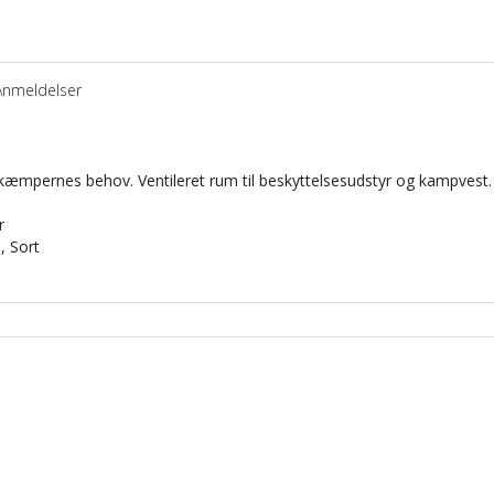
Anmeldelser
 kæmpernes behov. Ventileret rum til beskyttelsesudstyr og kampvest. 
er
, Sort