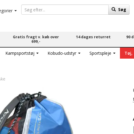
Søg
egorier
Gratis fragt v. køb over
14 dages returret
90 
699,-
Kampsportstøj
Kobudo-udstyr
Sportspleje
Tøj,
ske