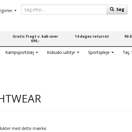
Søg
egorier
Gratis fragt v. køb over
14 dages returret
90 
699,-
Kampsportstøj
Kobudo-udstyr
Sportspleje
Tøj,
GHTWEAR
rodukter med dette mærke.