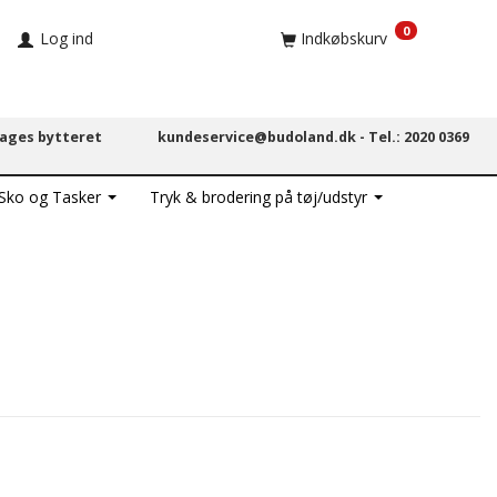
0
Log ind
Indkøbskurv
dages bytteret
kundeservice@budoland.dk -
Tel.: 2020 0369
 Sko og Tasker
Tryk & brodering på tøj/udstyr