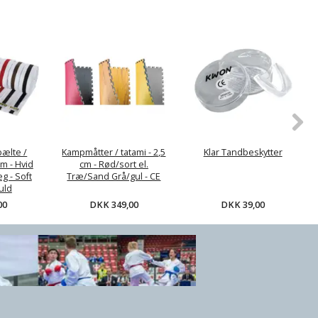
 Tandbeskytter
DKK 39,00
bælte /
Kampmåtter / tatami - 2,5
Klar Tandbeskytter
m - Hvid
cm - Rød/sort el.
g - Soft
Træ/Sand Grå/gul - CE
uld
DKK 349,00
DKK 39,00
00