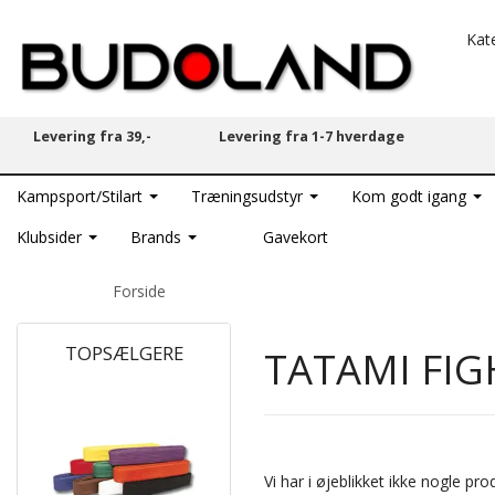
Kat
Levering fra 39,-
Levering fra 1-7 hverdage
Kampsport/Stilart
Træningsudstyr
Kom godt igang
Klubsider
Brands
Gavekort
Forside
TOPSÆLGERE
TATAMI FI
POPULÆR
Vi har i øjeblikket ikke nogle p