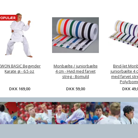
POPULÆR
te /
Bind-let Monbælte /
Kampmåtter / tatami -
Klar
 4 cm -
juniorbælte 4 cm -
2,5 cm - Rød/sort el.
vet streg
Hvid med farvet streg
Træ/Sand Grå/gul - CE
uld
- Soft Poly/bomuld
,00
DKK 49,00
DKK 349,00
KWON BASIC Begynder
Monbælte / juniorbælte
Bind-let Mon
Karate gi - 6.5 oz
4 cm - Hvid med farvet
juniorbælte 4 c
streg - Bomuld
med farvet stre
Poly/bom
DKK 169,00
DKK 59,00
DKK 49,