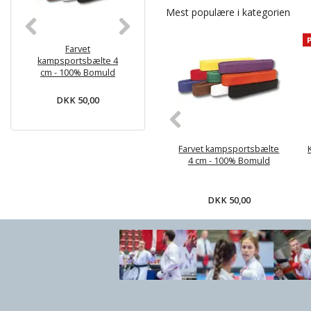
Mest populære i kategorien
Farvet
KWON BASIC
Monbæl
kampsportsbælte 4
Begynder Karate gi -
juniorbælte
cm - 100% Bomuld
6.5 oz
Hvid med far
- Bom
DKK 50,00
DKK 169,00
DKK 59
Farvet kampsportsbælte
4 cm - 100% Bomuld
DKK 50,00