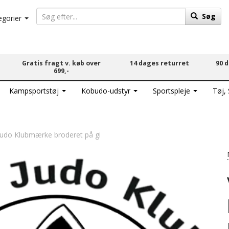
Søg
egorier
Gratis fragt v. køb over
14 dages returret
90 
699,-
Kampsportstøj
Kobudo-udstyr
Sportspleje
Tøj,
 Judo Klubmærke broderet på gi