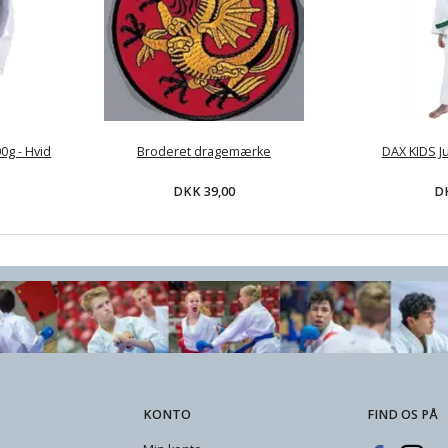
0g - Hvid
Broderet dragemærke
DAX KIDS Ju
DKK 39,00
DK
KONTO
FIND OS PÅ