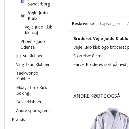
Sønderborg
Vejle Judo
Klub
Beskrivelse
Topsælgere
Vejle Judo Klub
Klubtøj
Broderet Vejle Juido Klubl
Phoenix Judo
Odense
Vejle judo klublogo broderet p
Jujitsu Klubber
Størrelse: 8 cm
Ving Tsun Klubber
Farve: Broderes sort på hvid gi
Taekwondo
Klubber
Muay Thai / Kick
Boxing
ANDRE KØBTE OGSÅ
Bokseklubber
Andre sportsgrene
Brands