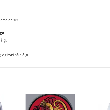
Anmeldelser
ogo
å gi.
 og hvid på blå gi.