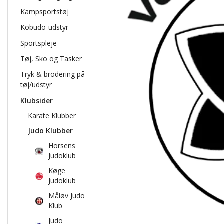
Kampsportstøj
Kobudo-udstyr
Sportspleje
Tøj, Sko og Tasker
Tryk & brodering på
tøj/udstyr
Klubsider
Karate Klubber
Judo Klubber
Horsens
Judoklub
Køge
Judoklub
Måløv Judo
Klub
Judo