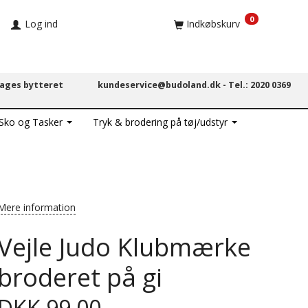
0
Log ind
Indkøbskurv
dages bytteret
kundeservice@budoland.dk -
Tel.: 2020 0369
 Sko og Tasker
Tryk & brodering på tøj/udstyr
Mere information
Vejle Judo Klubmærke
broderet på gi
DKK 99,00