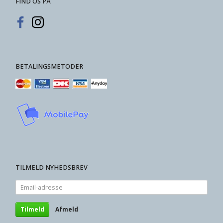
FIND OS PÅ
BETALINGSMETODER
TILMELD NYHEDSBREV
Email-
adresse
Tilmeld
Afmeld