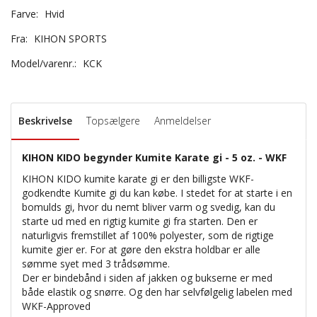
Farve:
Hvid
Fra:
KIHON SPORTS
Model/varenr.:
KCK
Beskrivelse
Topsælgere
Anmeldelser
KIHON KIDO begynder Kumite Karate gi - 5 oz. - WKF
KIHON KIDO kumite karate gi er den billigste WKF-
godkendte Kumite gi du kan købe. I stedet for at starte i en
bomulds gi, hvor du nemt bliver varm og svedig, kan du
starte ud med en rigtig kumite gi fra starten. Den er
naturligvis fremstillet af 100% polyester, som de rigtige
kumite gier er. For at gøre den ekstra holdbar er alle
sømme syet med 3 trådsømme.
Der er bindebånd i siden af jakken og bukserne er med
både elastik og snørre. Og den har selvfølgelig labelen med
WKF-Approved