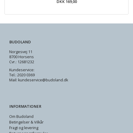
DKK 169,00
BUDOLAND
Norgesvej 11
8700 Horsens
Cvr.: 12681232
Kundeservice:
Tel.: 2020 0369
Mail: kundeservice@budoland.dk
INFORMATIONER
Om Budoland
Betingelser & Vilkår
Fragt og levering