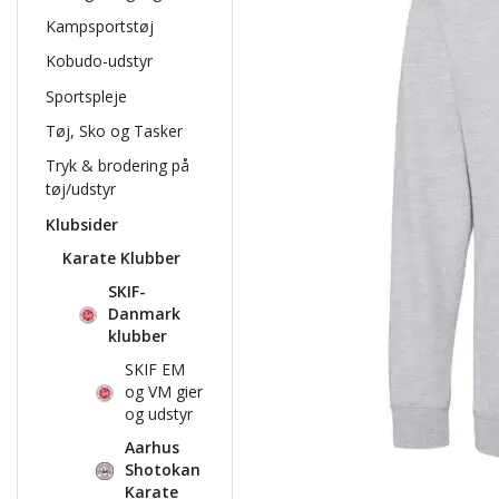
Kampsportstøj
Kobudo-udstyr
Sportspleje
Tøj, Sko og Tasker
Tryk & brodering på
tøj/udstyr
Klubsider
Karate Klubber
SKIF-
Danmark
klubber
SKIF EM
og VM gier
og udstyr
Aarhus
Shotokan
Karate