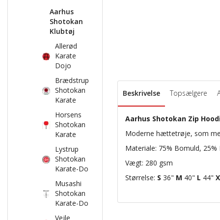
Aarhus
Shotokan
Klubtøj
Allerød
Karate
Dojo
Brædstrup
Shotokan
Beskrivelse
Topsælgere
Karate
Horsens
Aarhus Shotokan Zip Hood
Shotokan
Moderne hættetrøje, som med 
Karate
Materiale: 75% Bomuld, 25% 
Lystrup
Shotokan
Vægt: 280 gsm
Karate-Do
Størrelse:
S
36"
M
40"
L
44"
X
Musashi
Shotokan
Karate-Do
Vejle