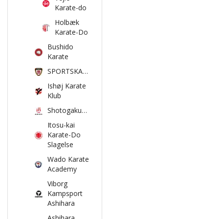
Karate-do
Holbæk
Karate-Do
Bushido
Karate
SPORTSKARATE
Ishøj Karate
Klub
Shotogakusha
Itosu-kai
Karate-Do
Slagelse
Wado Karate
Academy
Viborg
Kampsport
Ashihara
Ashihara