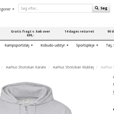
Søg
egorier
Gratis fragt v. køb over
14 dages returret
90 
699,-
Kampsportstøj
Kobudo-udstyr
Sportspleje
Tøj,
Aarhus Shotokan Karate
Aarhus Shotokan Klubtøj
Aarhus 