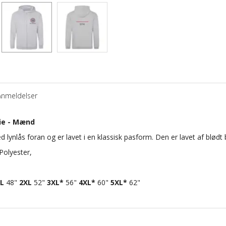
Anmeldelser
ie - Mænd
lynlås foran og er lavet i en klassisk pasform.
Den er lavet af blødt
Polyester,
L
48"
2XL
52"
3XL*
56"
4XL*
60"
5XL*
62"