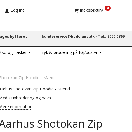
0
Log ind
Indkøbskurv
dages bytteret
kundeservice@budoland.dk -
Tel.: 2020 0369
 Sko og Tasker
Tryk & brodering på tøj/udstyr
Shotokan Zip Hoodie - Mænd
Aarhus Shotokan Zip Hoodie - Mænd
Med klubbrodering og navn
Mere information
Aarhus Shotokan Zip