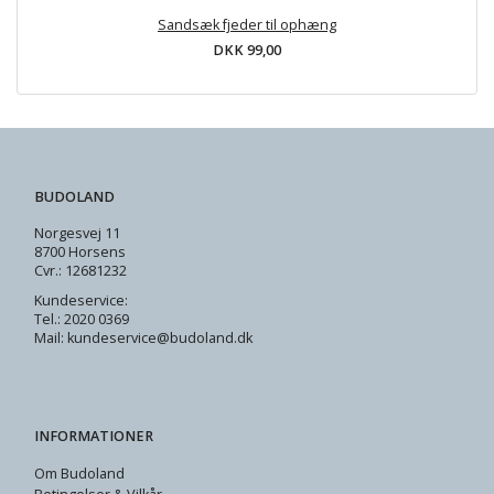
Sandsæk fjeder til ophæng
DKK 99,00
BUDOLAND
Norgesvej 11
8700 Horsens
Cvr.: 12681232
Kundeservice:
Tel.: 2020 0369
Mail: kundeservice@budoland.dk
INFORMATIONER
Om Budoland