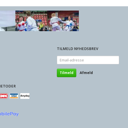
TILMELD NYHEDSBREV
Email-
adresse
Tilmeld
Afmeld
METODER