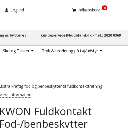
0
Log ind
Indkøbskurv
dages bytteret
kundeservice@budoland.dk -
Tel.: 2020 0369
j, Sko og Tasker
Tryk & brodering på tøj/udstyr
Ekstra kraftig fod og benbeskytter til fuldkontakttræning
Mere information
KWON Fuldkontakt
Fod-/benbeskytter