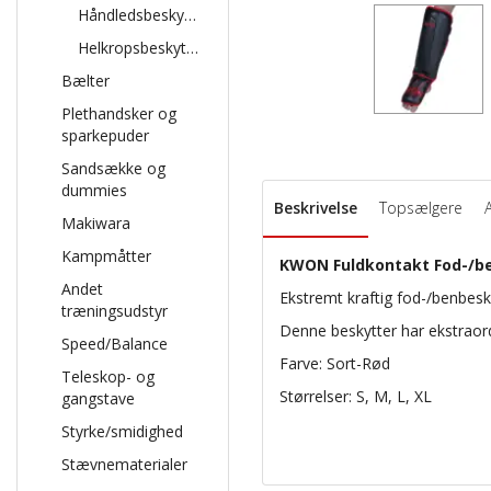
Håndledsbeskyttelse
Helkropsbeskyttelse
Bælter
Plethandsker og
sparkepuder
Sandsække og
dummies
Beskrivelse
Topsælgere
Makiwara
Kampmåtter
KWON Fuldkontakt Fod-/b
Andet
Ekstremt kraftig fod-/benbeskyt
træningsudstyr
Denne beskytter har ekstraor
Speed/Balance
Farve: Sort-Rød
Teleskop- og
Størrelser: S, M, L, XL
gangstave
Styrke/smidighed
Stævnematerialer