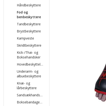
Håndbeskyttere
Fod og
benbeskyttere
Tandbeskyttere
Brystbeskyttere
Kampveste
Skridtbeskyttere
Kick-/Thai- og
Boksehandsker
Hovedbeskyttelse
Underarm- og
albuebeskyttere
Knæ- og
lårbeskyttere
Sandsækhandsker
Boksebandager/Inderhandske