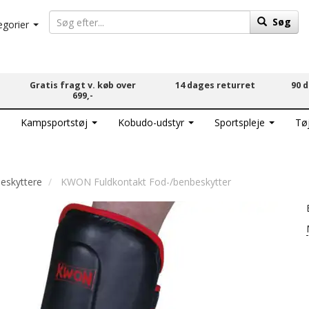
Søg
egorier
Gratis fragt v. køb over
14 dages returret
90 
699,-
Kampsportstøj
Kobudo-udstyr
Sportspleje
Tø
eskyttere
KWON Fuldkontakt Fod-/benbeskytter