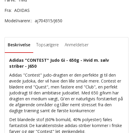
Fra:
ADIDAS
Model/varenr.:
aj704315/J650
Beskrivelse
Topsælgere
Anmeldelser
Adidas "CONTEST" Judo Gi - 650g - Hvid m. sølv
striber - J650
Adidas "Contest" judo-dragten er den perfekte gi til den
øvede judoka, der vil have den lille smule mere. Contest er
blødere end "Quest", men fastere end "Club", en perfekt
judodragt til den ambitiøse judoatlet. Med 650 g/kvm har
dragten en medium vægt, Gi'en er naturligvis forstærket på
de afgørende områder og tåler nemt stresset fra den
daglige træning samt de første konkurrencer
Det blandede stof (60% bomuld, 40% polyester) føles
fantastisk De karakteristiske adidas-striber kommer i friske
farver og gør "Contest" let genkendelig.