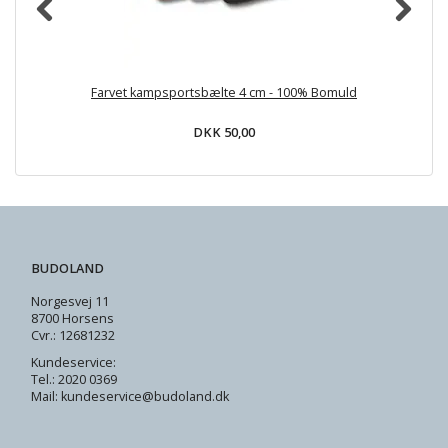
Farvet kampsportsbælte 4 cm - 100% Bomuld
DKK 50,00
BUDOLAND
Norgesvej 11
8700 Horsens
Cvr.: 12681232
Kundeservice:
Tel.: 2020 0369
Mail: kundeservice@budoland.dk