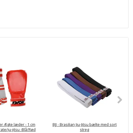
r Ægte læder - 1 cm
BJJ - Brasilian Jiu-Jitsu bælte med sort
A
rate/ju-jitsu -Blå/Rød
streg