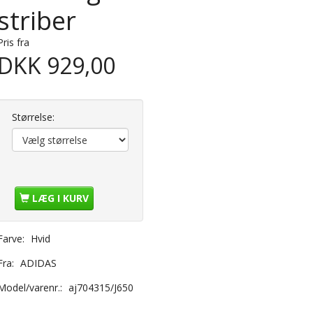
striber
Pris fra
DKK 929,00
Størrelse:
LÆG I KURV
Farve:
Hvid
Fra:
ADIDAS
Model/varenr.:
aj704315/J650