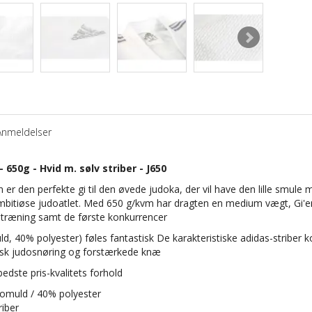
Anmeldelser
650g - Hvid m. sølv striber - J650
 er den perfekte gi til den øvede judoka, der vil have den lille smule
ambitiøse judoatlet. Med 650 g/kvm har dragten en medium vægt, Gi'e
e træning samt de første konkurrencer
, 40% polyester) føles fantastisk De karakteristiske adidas-striber k
sk judosnøring og forstærkede knæ
edste pris-kvalitets forhold
bomuld / 40% polyester
riber