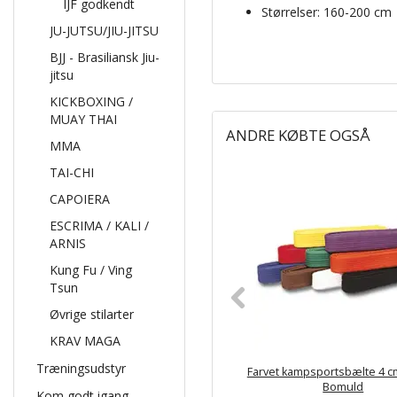
IJF godkendt
Størrelser: 160-200 cm
JU-JUTSU/JIU-JITSU
BJJ - Brasiliansk Jiu-
jitsu
KICKBOXING /
MUAY THAI
ANDRE KØBTE OGSÅ
MMA
TAI-CHI
CAPOIERA
ESCRIMA / KALI /
ARNIS
Kung Fu / Ving
Tsun
Øvrige stilarter
KRAV MAGA
Træningsudstyr
Farvet kampsportsbælte 4 c
Bomuld
Kom godt igang