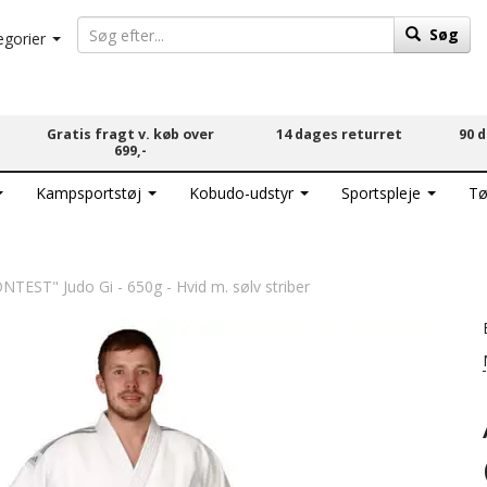
Søg
egorier
Gratis fragt v. køb over
14 dages returret
90 
699,-
Kampsportstøj
Kobudo-udstyr
Sportspleje
Tø
NTEST" Judo Gi - 650g - Hvid m. sølv striber