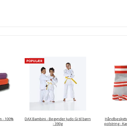
POPULÆR
m - 100%
DAX Bambini - Begynder Judo Gi til børn
Håndbeskytte
- 390g
polstring - Ka