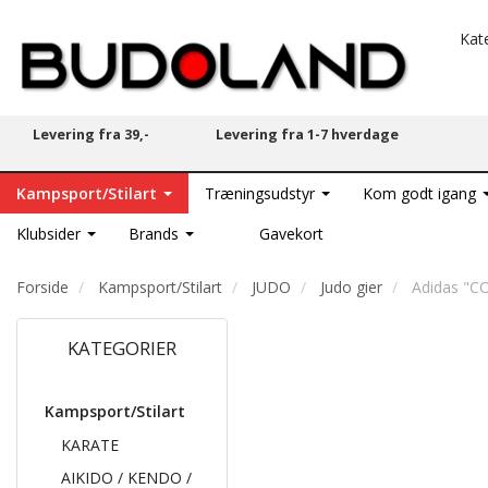
Kat
Levering fra 39,-
Levering fra 1-7 hverdage
Kampsport/Stilart
Træningsudstyr
Kom godt igang
Klubsider
Brands
Gavekort
Forside
Kampsport/Stilart
JUDO
Judo gier
Adidas "CO
KATEGORIER
Kampsport/Stilart
KARATE
AIKIDO / KENDO /