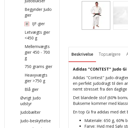
Judobukser
Begynder Judo
gier
IJF-gier
Letvægts gier
<450 g
Mellemvægts
gier 450 - 700
Beskrivelse
Topsælgere
g
750 grams gier
Adidas "CONTEST" Judo Gi - 
Heavyvægts
Adidas "Contest" judo-dragten
gier >750 g
en perfekt judodragt til den 
nemt stresset fra den daglig
Blå gier
Det blandede stof (60% bomuld
Øvrigt Judo
Bukserne kommer med klassi
udstyr
En top Gi fra adidas med det b
Judobælter
Materiale: 650 g, 60% 
Judo-beskyttelse
Farve: Hvid med Sølv st