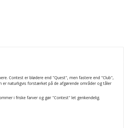
 mere. Contest er blødere end "Quest", men fastere end "Club",
n er naturligvis forstærket på de afgørende områder og tåler
ommer i friske farver og gør "Contest" let genkendelig.