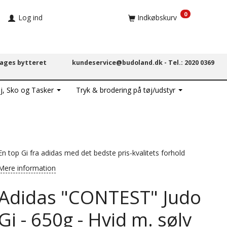
0
Log ind
Indkøbskurv
dages bytteret
kundeservice@budoland.dk -
Tel.: 2020 0369
j, Sko og Tasker
Tryk & brodering på tøj/udstyr
En top Gi fra adidas med det bedste pris-kvalitets forhold
Mere information
Adidas "CONTEST" Judo
Gi - 650g - Hvid m. sølv