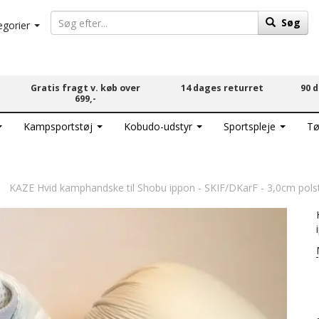
Søg
egorier
Gratis fragt v. køb over
14 dages returret
90 
699,-
Kampsportstøj
Kobudo-udstyr
Sportspleje
Tø
KAZE Hvid kamphandske til Shobu ippon - SKIF/DKarF - 3,0cm polst