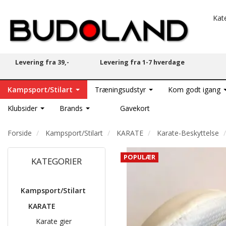
Kat
Levering fra 39,-
Levering fra 1-7 hverdage
Kampsport/Stilart
Træningsudstyr
Kom godt igang
Klubsider
Brands
Gavekort
Forside
Kampsport/Stilart
KARATE
Karate-Beskyttelse
POPULÆR
KATEGORIER
Kampsport/Stilart
KARATE
Karate gier