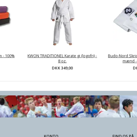
m - 100%
KWON TRADITIONEL Karate gi (logofri) -
Budo-Nord Skrid
8 oz.
mænd -
DKK 349,00
DK
KONTO
FIND OS PÅ