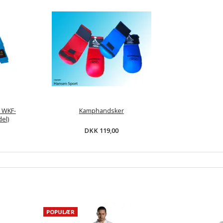
 WKF-
Kamphandsker
el)
DKK 119,00
POPULÆR