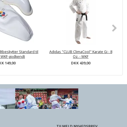
tbeskytter Standard til
Adidas "CLUB ClimaCool" Karate Gi - 8
A
 WKF-godkendt
Oz. - WKF
K 149,00
DKK 439,00
TILMELD NYHEDSBREV