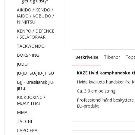
gier og udstyr
AIKIDO / KENDO /
IAIDO / KOBUDO /
NINJITSU
KENPO / DEFENCE
/ SELVFORVAR
TAEKWONDO
BOKSNING
Beskrivelse
Tilbehør
Top
JUDO
KAZE Hvid kamphandske til
JU-JUTSU/JIU-JITSU
Hvide kvalitets handsker fra K
BJJ - Brasiliansk Jiu-
jitsu
Ca. 3,0 cm polstring
KICKBOXING /
Professionel hånd beskyttere 
MUAY THAI
EU-produkt
MMA
TAI-CHI
CAPOIERA