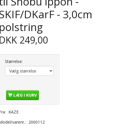
til Shobu ippon -
SKIF/DKarF - 3,0cm
polstring
DKK 249,00
Størrelse:
LÆG I KURV
Fra:
KAZE
Model/varenr.:
2000112