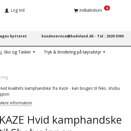
0
Log ind
Indkøbskurv
dages bytteret
kundeservice@budoland.dk -
Tel.: 2020 0369
j, Sko og Tasker
Tryk & brodering på tøj/udstyr
ring
Hvid kvalitets kamphandske fra Kaze - kan bruges til feks. shobu
ippon
Mere information
KAZE Hvid kamphandske