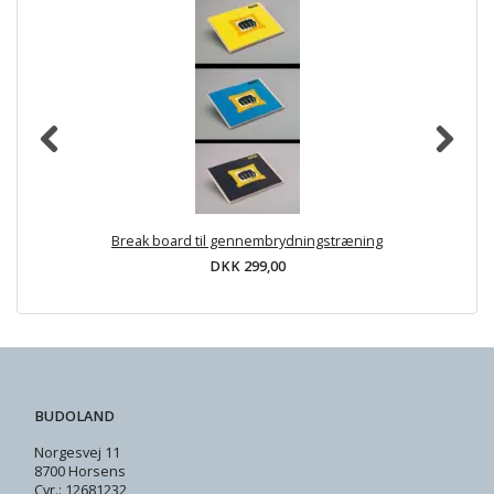
Break board til gennembrydningstræning
DKK 299,00
BUDOLAND
Norgesvej 11
8700 Horsens
Cvr.: 12681232