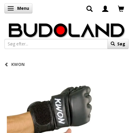
Menu
Skifte navigation
Søg
KWON