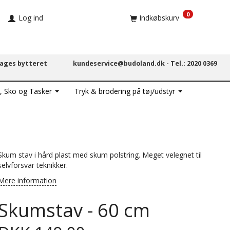
0
Log ind
Indkøbskurv
dages bytteret
kundeservice@budoland.dk -
Tel.: 2020 0369
, Sko og Tasker
Tryk & brodering på tøj/udstyr
Skum
stav i h
ård
plast med
skum
polstring
.
Meget velegnet til
selvforsvar teknikker
.
Mere information
Skumstav - 60 cm