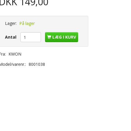
DKK 149,00
Lager:
På lager
Antal
LÆG I KURV
Fra:
KWON
Model/varenr.:
8001038