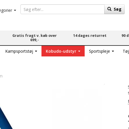
Søg
egorier
Gratis fragt v. køb over
14 dages returret
90 
699,-
Kampsportstøj
Kobudo-udstyr
Sportspleje
Tøj
cm