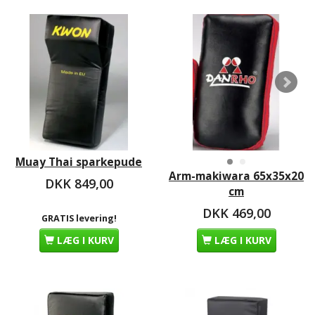
Muay Thai sparkepude
Arm-makiwara 65x35x20
DKK 849,00
cm
DKK 469,00
GRATIS levering!
LÆG I KURV
LÆG I KURV