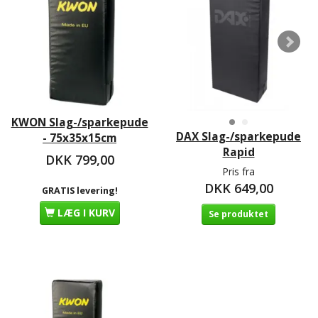
KWON Slag-/sparkepude
DAX Slag-/sparkepude
- 75x35x15cm
Rapid
DKK 799,00
Pris fra
DKK 649,00
GRATIS levering!
LÆG I KURV
Se produktet