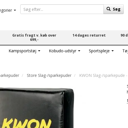
Søg
egorier
Gratis fragt v. køb over
14 dages returret
90 
699,-
Kampsportstøj
Kobudo-udstyr
Sportspleje
Tø
parkepuder
Store Slag-/sparkepuder
KWON Slag-/sparkepude 