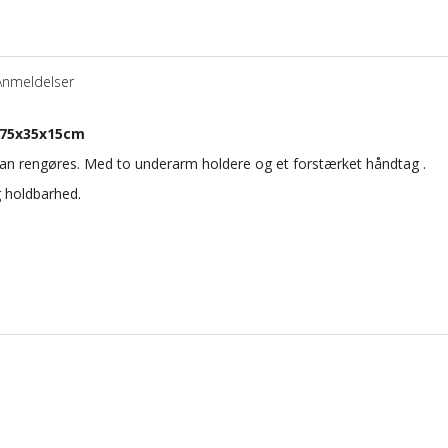
Anmeldelser
 75x35x15cm
kan rengøres.
Med to
underarm
holdere
og et
forstærket
håndtag .
 holdbarhed.