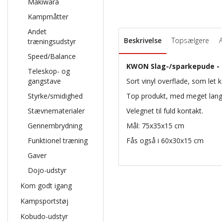
Makiwara
Kampmåtter
Andet
Beskrivelse
Topsælgere
træningsudstyr
Speed/Balance
KWON Slag-/sparkepude -
Teleskop- og
gangstave
Sort vinyl
overflade, som let 
Styrke/smidighed
Top produkt, med meget lang
Stævnematerialer
Velegnet til fuld kontakt.
Gennembrydning
Mål: 75x35x15 cm
Funktionel træning
Fås også i 60x30x15 cm
Gaver
Dojo-udstyr
Kom godt igang
Kampsportstøj
Kobudo-udstyr