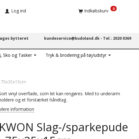
0
Log ind
Indkøbskurv
dages bytteret
kundeservice@budoland.dk -
Tel.: 2020 0369
j, Sko og Tasker
Tryk & brodering på tøj/udstyr
- 75x35x15cm
Sort vinyl overflade, som let kan rengøres. Med to underarm
holdere og et forstærket håndtag .
Mere information
KWON Slag-/sparkepude