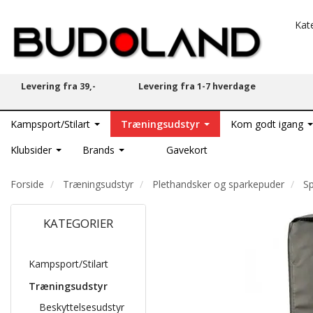
Kat
Levering fra 39,-
Levering fra 1-7 hverdage
Kampsport/Stilart
Træningsudstyr
Kom godt igang
Klubsider
Brands
Gavekort
Forside
Træningsudstyr
Plethandsker og sparkepuder
S
KATEGORIER
Kampsport/Stilart
Træningsudstyr
Beskyttelsesudstyr