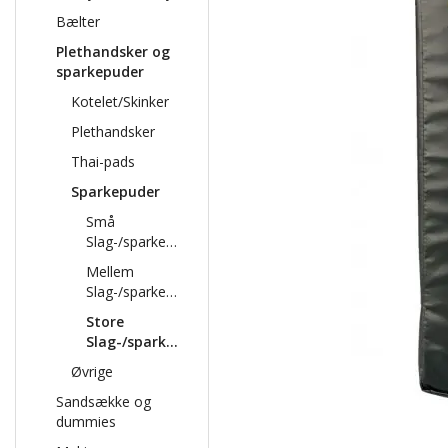
Bælter
Plethandsker og
sparkepuder
Kotelet/Skinker
Plethandsker
Thai-pads
Sparkepuder
Små
Slag-/sparkepuder
Mellem
Slag-/sparkepuder
Store
Slag-/sparkepuder
Øvrige
Sandsække og
dummies