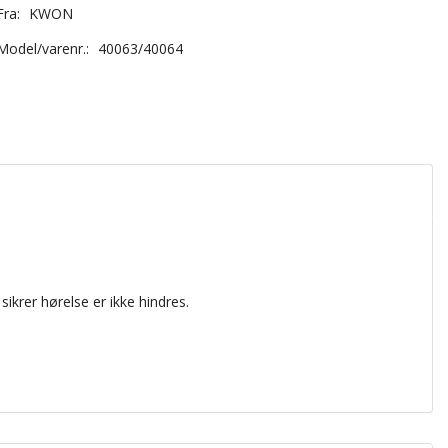
Fra:
KWON
Model/varenr.:
40063/40064
sikrer
hørelse
er ikke
hindres.