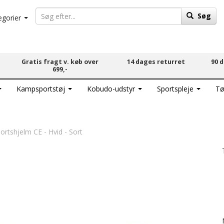
Søg
egorier
Gratis fragt v. køb over
14 dages returret
90 
699,-
Kampsportstøj
Kobudo-udstyr
Sportspleje
Tø
tshjelm CE - Hvid - Sort