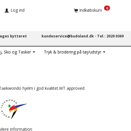
0
Log ind
Indkøbskurv
dages bytteret
kundeservice@budoland.dk -
Tel.: 2020 0369
j, Sko og Tasker
Tryk & brodering på tøj/udstyr
Taekwondo hjelm i god kvalitet.WT approved
Mere information