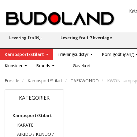
Kat
Levering fra 39,-
Levering fra 1-7 hverdage
Kampsport/Stilart
Træningsudstyr
Kom godt igang
Klubsider
Brands
Gavekort
Forside
Kampsport/Stilart
TAEKWONDO
KWON kampspor
KATEGORIER
Kampsport/Stilart
KARATE
AIKIDO / KENDO /