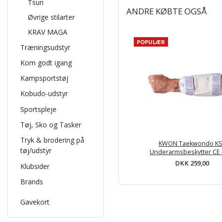
Tsun
ANDRE KØBTE OGSÅ
Øvrige stilarter
KRAV MAGA
POPULÆR
Træningsudstyr
Kom godt igang
Kampsportstøj
Kobudo-udstyr
Sportspleje
Tøj, Sko og Tasker
Tryk & brodering på
KWON Taekwondo KS
tøj/udstyr
Underarmsbeskytter CE 
DKK 259,00
Klubsider
Brands
Gavekort