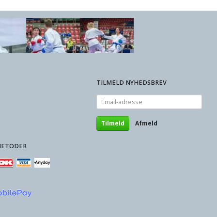
TILMELD NYHEDSBREV
Email-
adresse
Tilmeld
Afmeld
METODER