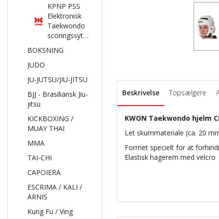
KPNP PSS
Elektronisk
Taekwondo
scoringssytem
BOKSNING
JUDO
JU-JUTSU/JIU-JITSU
Beskrivelse
Topsælgere
BJJ - Brasiliansk Jiu-
jitsu
KWON Taekwondo hjelm CE 
KICKBOXING /
MUAY THAI
Let
skummateriale
(ca.
20
mm
MMA
Formet specielt
for at forhind
Elastisk
hagerem med velcro
TAI-CHI
CAPOIERA
ESCRIMA / KALI /
ARNIS
Kung Fu / Ving