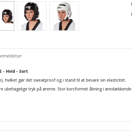
Anmeldelser
- Hvid - Sort
)
, hvilket gør det
sweatproof
og i stand
til at
bevare sin
elasticitet.
re
ubehagelige
tryk
på ørerne
.
Stor
korsformet
åbning i
øredækkende