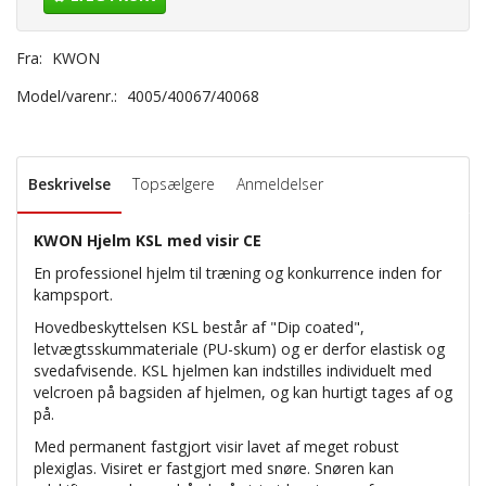
Fra:
KWON
Model/varenr.:
4005/40067/40068
Beskrivelse
Topsælgere
Anmeldelser
KWON Hjelm KSL med visir CE
En professionel hjelm til træning og konkurrence inden for
kampsport.
Hovedbeskyttelsen KSL består af "Dip coated",
letvægtsskummateriale (PU-skum) og er derfor elastisk og
svedafvisende. KSL hjelmen kan indstilles individuelt med
velcroen på bagsiden af ​​hjelmen, og kan hurtigt tages af og
på.
Med permanent fastgjort visir lavet af meget robust
plexiglas. Visiret er fastgjort med snøre. Snøren kan