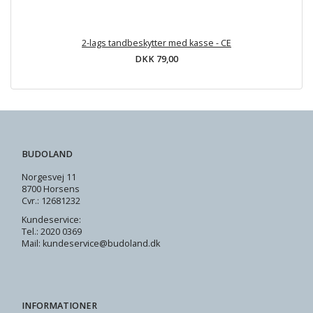
2-lags tandbeskytter med kasse - CE
DKK 79,00
BUDOLAND
Norgesvej 11
8700 Horsens
Cvr.: 12681232
Kundeservice:
Tel.: 2020 0369
Mail: kundeservice@budoland.dk
INFORMATIONER