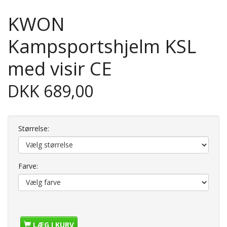
KWON
Kampsportshjelm KSL
med visir CE
DKK 689,00
Størrelse:
Farve:
LÆG I KURV