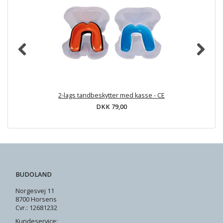
2-lags tandbeskytter med kasse - CE
DKK 79,00
BUDOLAND
Norgesvej 11
8700 Horsens
Cvr.: 12681232
Kundeservice: