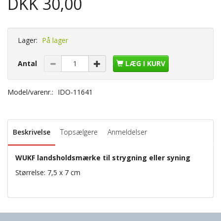
DKK 30,00
Lager:
På lager
Antal
LÆG I KURV
Model/varenr.:
IDO-11641
Beskrivelse
Topsælgere
Anmeldelser
WUKF landsholdsmærke til strygning eller syning
Størrelse: 7,5 x 7 cm