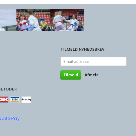
TILMELD NYHEDSBREV
Email-
adresse
Tilmeld
Afmeld
METODER