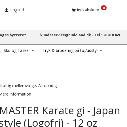
0
Log ind
Indkøbskurv
dages bytteret
kundeservice@budoland.dk -
Tel.: 2020 0369
j, Sko og Tasker
Tryk & brodering på tøj/udstyr
Kraftig mellemvægts Allround gi
Mere information
MASTER Karate gi - Japan
style (Logofri) - 12 oz