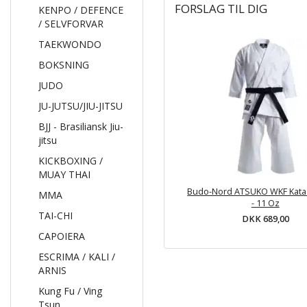
FORSLAG TIL DIG
KENPO / DEFENCE
/ SELVFORVAR
TAEKWONDO
BOKSNING
JUDO
JU-JUTSU/JIU-JITSU
BJJ - Brasiliansk Jiu-
jitsu
KICKBOXING /
MUAY THAI
Budo-Nord ATSUKO WKF Kata 
MMA
- 11 Oz
TAI-CHI
DKK 689,00
CAPOIERA
ESCRIMA / KALI /
ARNIS
Kung Fu / Ving
Tsun