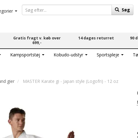
Søg
egorier
Gratis fragt v. køb over
14 dages returret
90 
699,-
Kampsportstøj
Kobudo-udstyr
Sportspleje
Tø
und gier
MASTER Karate gi - Japan style (Logofri) - 12 oz