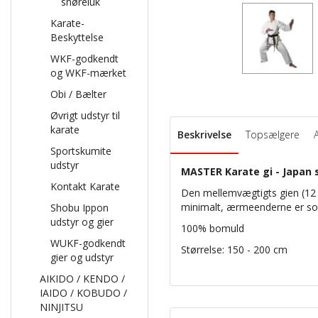
snøreluk
Karate-
Beskyttelse
WKF-godkendt
og WKF-mærket
Obi / Bælter
Øvrigt udstyr til
karate
Beskrivelse
Topsælgere
Sportskumite
udstyr
MASTER Karate gi - Japan st
Kontakt Karate
Den mellemvægtigts gien (12 
minimalt, ærmeenderne er soli
Shobu Ippon
udstyr og gier
100% bomuld
WUKF-godkendt
Størrelse: 150 - 200 cm
gier og udstyr
AIKIDO / KENDO /
IAIDO / KOBUDO /
NINJITSU