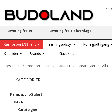
Kat
Levering fra 39,-
Levering fra 1-7 hverdage
Kampsport/Stilart
Træningsudstyr
Kom godt igang
Klubsider
Brands
Gavekort
Forside
Kampsport/Stilart
KARATE
Karate gier
All-ro
KATEGORIER
Kampsport/Stilart
KARATE
Karate gier