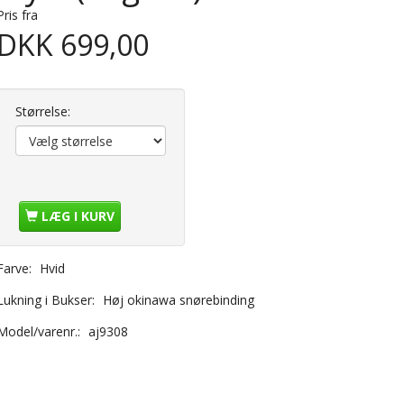
Pris fra
DKK 699,00
Størrelse:
LÆG I KURV
Farve:
Hvid
Lukning i Bukser:
Høj okinawa snørebinding
Model/varenr.:
aj9308