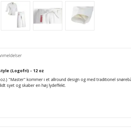
Anmeldelser
yle (Logofri) - 12 oz
oz.) "Master" kommer i et allround design og med traditionel snøre
dt syet og skaber en høj lydeffekt.