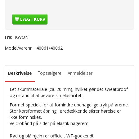
LÆG I KURV
Fra:
KWON
Model/varenr.:
40061/40062
Beskrivelse
Topsælgere
Anmeldelser
Let
skummateriale
(ca.
20
mm)
, hvilket gør det
sweatproof
og i stand
til at
bevare sin
elasticitet.
Formet specielt
for at forhindre
ubehagelige
tryk
på ørerne
.
Stor
korsformet
åbning i
øredækkende
sikrer
hørelse
er
ikke
forminskes.
Velcrobånd
på
sider på
elastik
hagerem.
Rød
og blå
hjelm er
officielt
WT-
godkendt