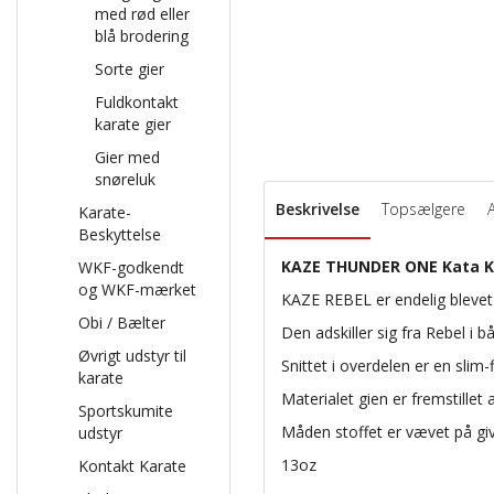
med rød eller
blå brodering
Sorte gier
Fuldkontakt
karate gier
Gier med
snøreluk
Beskrivelse
Topsælgere
Karate-
Beskyttelse
KAZE THUNDER ONE Kata Ka
WKF-godkendt
og WKF-mærket
KAZE REBEL er endelig blevet
Obi / Bælter
Den adskiller sig fra Rebel i b
Øvrigt udstyr til
Snittet i overdelen er en sli
karate
Materialet gien er fremstillet 
Sportskumite
Måden stoffet er vævet på give
udstyr
13oz
Kontakt Karate