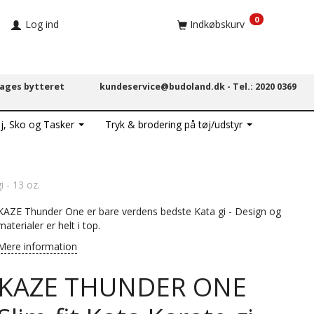
0
Log ind
Indkøbskurv
dages bytteret
kundeservice@budoland.dk -
Tel.: 2020 0369
j, Sko og Tasker
Tryk & brodering på tøj/udstyr
 - 13 oz.
KAZE Thunder One er bare verdens bedste Kata gi - Design og
materialer er helt i top.
Mere information
KAZE THUNDER ONE