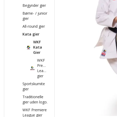
Begynder gier
Børne- / junior
gier
All-round gier
Kata gier
WKF
Kata
Gier
WKF
Premiere
League
gier
Sportskumite
gier
Traditionelle
gier uden logo.
WKF Premiere
League gier