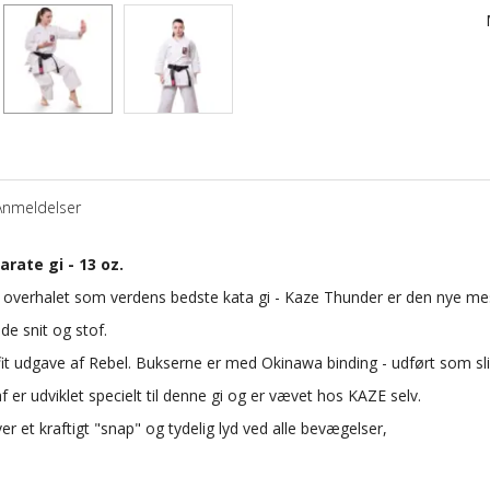
Anmeldelser
rate gi - 13 oz.
 overhalet som verdens bedste kata gi - Kaze Thunder er den nye me
åde snit og stof.
m-fit udgave af Rebel. Bukserne er med Okinawa binding - udført som sl
af er udviklet specielt til denne gi og er vævet hos KAZE selv.
r et kraftigt "snap" og tydelig lyd ved alle bevægelser,