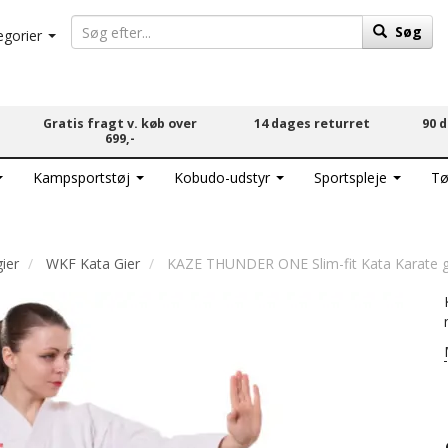
Søg
egorier
Gratis fragt v. køb over
14 dages returret
90 
699,-
Kampsportstøj
Kobudo-udstyr
Sportspleje
Tø
ier
WKF Kata Gier
KAZE THUNDER ONE Slim-fit Kata Karate gi