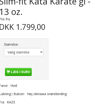
Slim-fit Kata Karate gi -
13 oz.
Pris fra
DKK 1.799,00
Størrelse:
LÆG I KURV
Farve:
Hvid
Lukning i Bukser:
Høj okinawa snørebinding
Fra:
KAZE