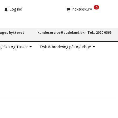
0
Log ind
Indkøbskurv
dages bytteret
kundeservice@budoland.dk -
Tel.: 2020 0369
j, Sko og Tasker
Tryk & brodering på tøj/udstyr