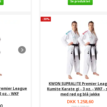
t
Se produktet
-30%
KWON SUPRALITE Premier Lea
remier League
Kumite Karate gi - 3 oz. - WKF -
3 oz. - WKF
med rød og blå jakke
DKK 1.258,60
00
DKK 1.798,00