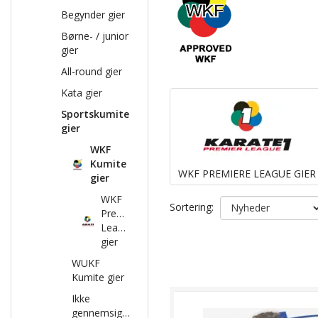
Begynder gier
Børne- / junior
gier
All-round gier
Kata gier
Sportskumite
gier
WKF
Kumite
WKF PREMIERE LEAGUE GIER
gier
WKF
Sortering:
Premiere
League
gier
WUKF
Kumite gier
Ikke
gennemsigtige