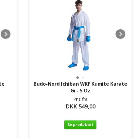
te
Budo-Nord Ichiban WKF Kumite Karate
Gi - 5 Oz
Pris fra
DKK 549,00
Se produktet