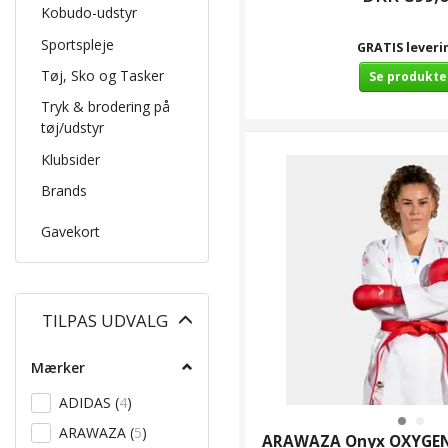
Kobudo-udstyr
Sportspleje
GRATIS leveri
Tøj, Sko og Tasker
Se produkte
Tryk & brodering på
tøj/udstyr
Klubsider
Brands
Gavekort
Skifte
TILPAS UDVALG
filter
Mærker
ADIDAS
(
4
)
ARAWAZA
(
5
)
ARAWAZA Onyx OXYGEN 