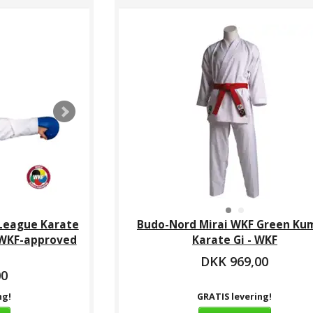
League Karate
Budo-Nord Mirai WKF Green Ku
- WKF-approved
Karate Gi - WKF
DKK 969,00
00
ng!
GRATIS levering!