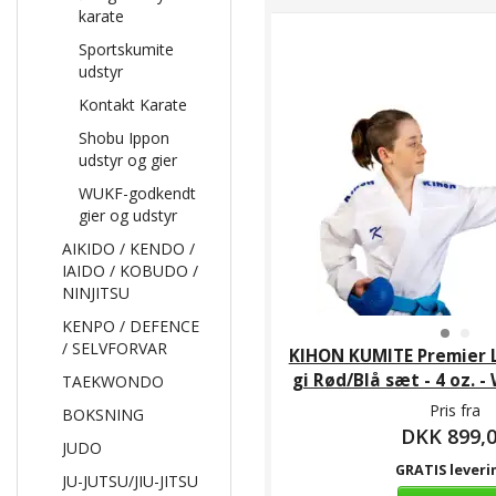
karate
Sportskumite
udstyr
Kontakt Karate
Shobu Ippon
udstyr og gier
WUKF-godkendt
gier og udstyr
AIKIDO / KENDO /
IAIDO / KOBUDO /
NINJITSU
KENPO / DEFENCE
/ SELVFORVAR
KIHON KUMITE Premier 
gi Rød/Blå sæt - 4 oz. 
TAEKWONDO
Pris fra
BOKSNING
DKK 899,
JUDO
GRATIS leveri
JU-JUTSU/JIU-JITSU