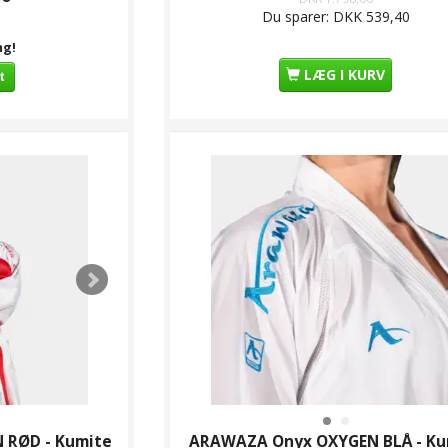
Du sparer:
DKK 539,40
ng!
LÆG I KURV
t
RØD - Kumite
ARAWAZA Onyx OXYGEN BLÅ - Ku