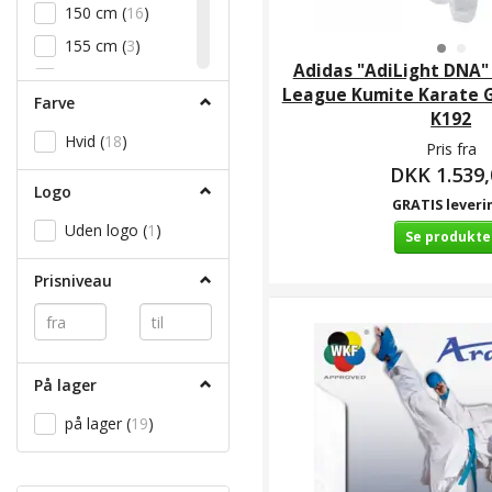
150 cm
(
16
)
155 cm
(
3
)
Adidas "AdiLight DNA" 
160 cm
(
23
)
League Kumite Karate Gi 
Farve
165 cm
(
17
)
K192
Hvid
(
18
)
170 cm
(
21
)
Pris fra
DKK 1.539,
175 cm
(
16
)
Logo
GRATIS leveri
180 cm
(
19
)
Uden logo
(
1
)
Se produkte
185 cm
(
16
)
190 cm
(
15
)
Prisniveau
195 cm
(
10
)
200 cm
(
7
)
På lager
på lager
(
19
)