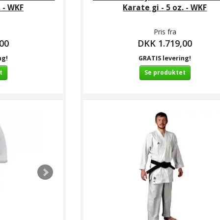
. - WKF
Karate gi - 5 oz. - WKF
Pris fra
00
DKK 1.719,00
ng!
GRATIS levering!
t
Se produktet