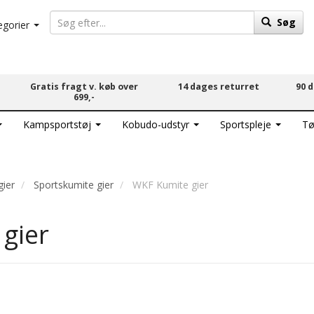
Søg
egorier
Gratis fragt v. køb over
14 dages returret
90 
699,-
Kampsportstøj
Kobudo-udstyr
Sportspleje
Tø
gier
Sportskumite gier
WKF Kumite gier
gier