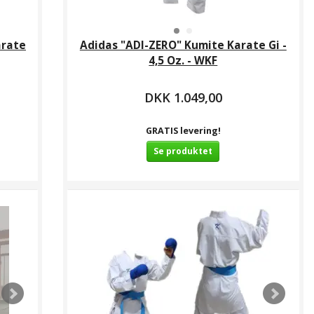
arate
Adidas "ADI-ZERO" Kumite Karate Gi -
4,5 Oz. - WKF
DKK 1.049,00
GRATIS levering!
Se produktet