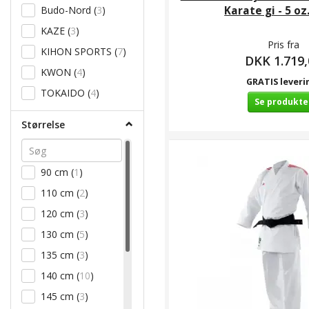
Karate gi - 5 oz
Budo-Nord
(
3
)
KAZE
(
3
)
Pris fra
KIHON SPORTS
(
7
)
DKK 1.719,
KWON
(
4
)
GRATIS leveri
TOKAIDO
(
4
)
Se produkte
Størrelse
90 cm
(
1
)
110 cm
(
2
)
120 cm
(
3
)
130 cm
(
5
)
135 cm
(
3
)
140 cm
(
10
)
145 cm
(
3
)