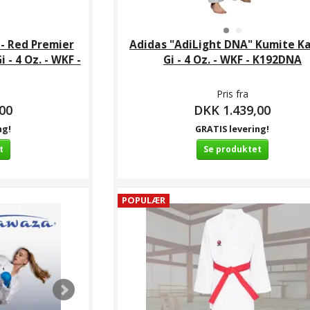
- Red Premier
Adidas "AdiLight DNA" Kumite K
- 4 Oz. - WKF -
Gi - 4 Oz. - WKF - K192DNA
Pris fra
00
DKK 1.439,00
ng!
GRATIS levering!
t
Se produktet
POPULÆR