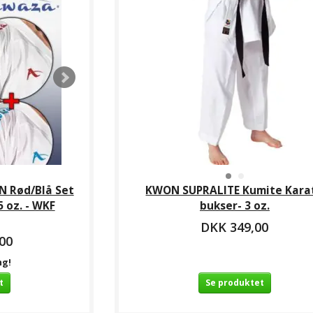
 Rød/Blå Set
KWON SUPRALITE Kumite Kara
5 oz. - WKF
bukser- 3 oz.
DKK 349,00
00
ng!
t
Se produktet