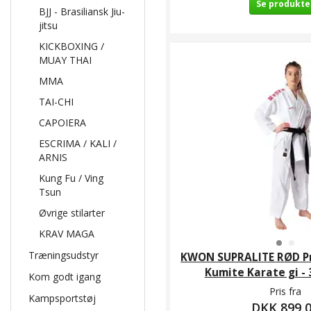
Se produkte
BJJ - Brasiliansk Jiu-
jitsu
KICKBOXING /
MUAY THAI
MMA
TAI-CHI
CAPOIERA
ESCRIMA / KALI /
ARNIS
Kung Fu / Ving
Tsun
Øvrige stilarter
KRAV MAGA
Træningsudstyr
KWON SUPRALITE RØD P
Kumite Karate gi - 
Kom godt igang
Pris fra
Kampsportstøj
DKK 899,