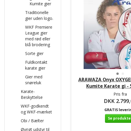
Kumite gier
Traditionelle
gier uden logo.
WKF Premiere
League gier
med rød eller
blå brodering
Sorte gier
Fuldkontakt
karate gier
Gier med
ARAWAZA Onyx OXYGEN
snøreluk
Kumite Karate gi - 
Karate-
Pris fra
Beskyttelse
DKK 2.799,
WKF-godkendt
GRATIS leveri
og WKF-mærket
Se produkte
Obi / Bælter
Øvrigt udstyr til