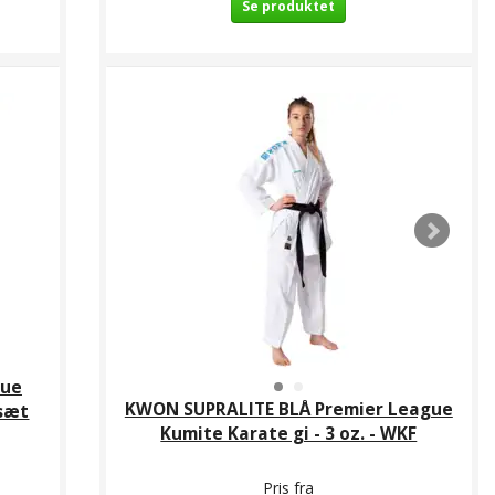
Se produktet
gue
KWON SUPRALITE BLÅ Premier League
 sæt
Kumite Karate gi - 3 oz. - WKF
Pris fra