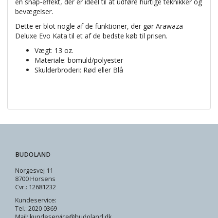
en snap-effekt, der er ideel til at udføre hurtige teknikker og
bevægelser.
Dette er blot nogle af de funktioner, der gør Arawaza
Deluxe Evo Kata til et af de bedste køb til prisen.
Vægt: 13 oz.
Materiale: bomuld/polyester
Skulderbroderi: Rød eller Blå
BUDOLAND
Norgesvej 11
8700 Horsens
Cvr.: 12681232
Kundeservice:
Tel.: 2020 0369
Mail: kundeservice@budoland.dk