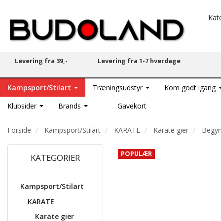
Kat
Levering fra 39,-
Levering fra 1-7 hverdage
Kampsport/Stilart
Træningsudstyr
Kom godt igang
Klubsider
Brands
Gavekort
Forside
Kampsport/Stilart
KARATE
Karate gier
Begyn
POPULÆR
KATEGORIER
Kampsport/Stilart
KARATE
Karate gier