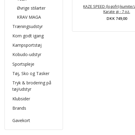
KAZE SPEED (logofri) kumite/
Øvrige stilarter
Karate gi - 7 oz.
KRAV MAGA
DKK 749,00
Træningsudstyr
Kom godt igang
Kampsportstøj
Kobudo-udstyr
Sportspleje
Tøj, Sko og Tasker
Tryk & brodering på
tøj/udstyr
Klubsider
Brands
Gavekort