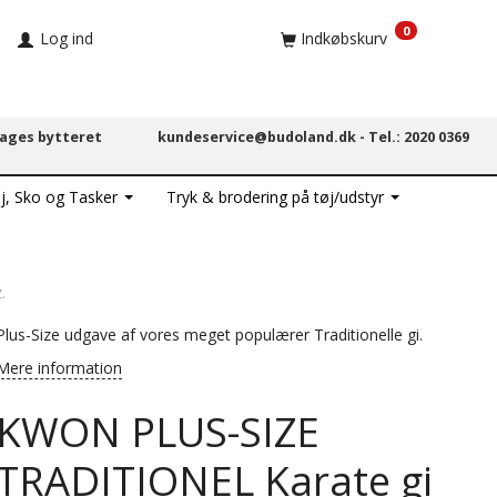
0
Log ind
Indkøbskurv
dages bytteret
kundeservice@budoland.dk -
Tel.: 2020 0369
j, Sko og Tasker
Tryk & brodering på tøj/udstyr
.
Plus-Size udgave af vores meget populærer Traditionelle gi.
Mere information
KWON PLUS-SIZE
TRADITIONEL Karate gi