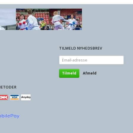
TILMELD NYHEDSBREV
Email-
adresse
Tilmeld
Afmeld
METODER