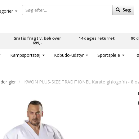
Søg
egorier
Gratis fragt v. køb over
14 dages returret
90 
699,-
Kampsportstøj
Kobudo-udstyr
Sportspleje
Tø
der gier
KWON PLUS-SIZE TRADITIONEL Karate gi (logofri) - 8 oz