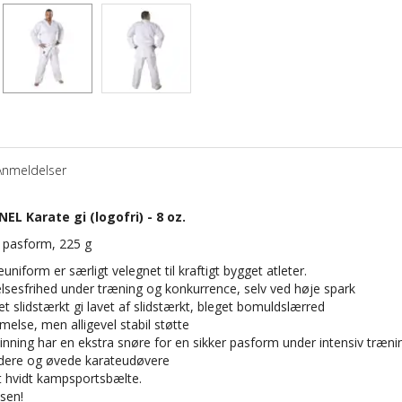
Anmeldelser
 Karate gi (logofri) - 8 oz.
s pasform, 225 g
niform er særligt velegnet til kraftigt bygget atleter.
sesfrihed under træning og konkurrence, selv ved høje spark
slidstærkt gi lavet af slidstærkt, bleget bomuldslærred
else, men alligevel stabil støtte
inning har en ekstra snøre for en sikker pasform under intensiv træni
ndere og øvede karateudøvere
t hvidt kampsportsbælte.
lsen!