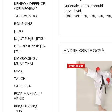
KENPO / DEFENCE
Materiale: 100% bomuld
/ SELVFORVAR
Farve: hvid
Størrelser: 120, 130, 140, 150
TAEKWONDO
BOKSNING
JUDO
JU-JUTSU/JIU-JITSU
BJJ - Brasiliansk Jiu-
ANDRE KØBTE OGSÅ
jitsu
KICKBOXING /
MUAY THAI
POPULÆR
MMA
TAI-CHI
CAPOIERA
ESCRIMA / KALI /
ARNIS
Kung Fu / Ving
Tsun