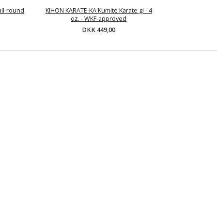
all-round
KIHON KARATE-KA Kumite Karate gi - 4
oz. - WKF-approved
DKK 449,00