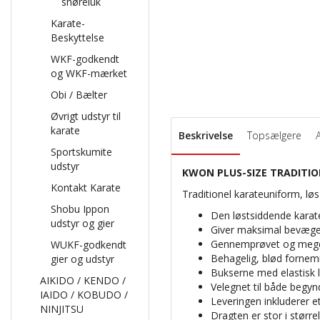
snøreluk
Karate-
Beskyttelse
WKF-godkendt
og WKF-mærket
Obi / Bælter
Øvrigt udstyr til
karate
Beskrivelse
Topsælgere
Sportskumite
udstyr
KWON PLUS-SIZE TRADITIONEL
Kontakt Karate
Traditionel karateuniform, lø
Shobu Ippon
Den løstsiddende karateu
udstyr og gier
Giver maksimal bevægel
Gennemprøvet og meget 
WUKF-godkendt
Behagelig, blød fornemm
gier og udstyr
Bukserne med elastisk l
AIKIDO / KENDO /
Velegnet til både begy
IAIDO / KOBUDO /
Leveringen inkluderer e
NINJITSU
Dragten er stor i større