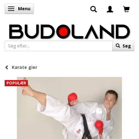
Menu
Skifte navigation
Søg
Karate gier
POPULÆR