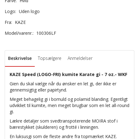
Farve:
Hvid
Logo:
Uden logo
Fra:
KAZE
Model/varenr.:
100306LF
Beskrivelse
Topsælgere
Anmeldelser
KAZE Speed (LOGO-FRI) kumite Karate gi - 7 oz.- WKF
Gien du skal vælge når du ønsker en let gi, der ikke er
gennemsigtig eller papirtynd.
Meget behagelig gi i bomuld og polamid blanding. Egentligt
udvikliet til kumite, men meget brugbar som en let all-round
gi.
Lækre detaljer som svedtranspoterende MOIRA stof i
bærestykket (skulderen) og frotté i linningen.
En luksusgi som de fleste andre fra topmærket KAZE.